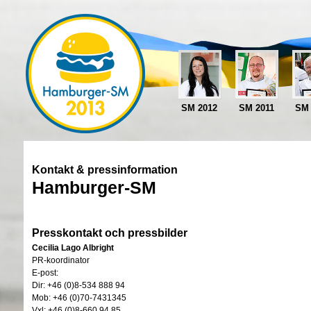
SM 2012
SM 2011
SM 
Kontakt & pressinformation
Hamburger-SM
Presskontakt och pressbilder
Cecilia Lago Albright
PR-koordinator
E-post:
Dir: +46 (0)8-534 888 94
Mob: +46 (0)70-7431345
Vxl: +46 (0)8-660 94 85