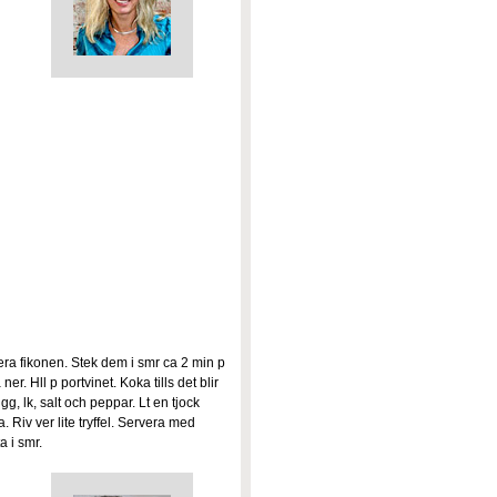
era fikonen. Stek dem i smr ca 2 min p
ner. Hll p portvinet. Koka tills det blir
g, lk, salt och peppar. Lt en tjock
Riv ver lite tryffel. Servera med
a i smr.