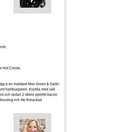
eole
x Hot Creole.
 lgg p en matsked Max Green & Garlic
samt hamburgaren. Krydda med salt
 ost och sedan 2 skivor ppelrkt bacon
essing och lite finhackad