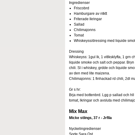
Ingredienser
Friscobrd
Hamburgare av ntktt
Friterade lkringar
Sallad
Chilimajonns
Tomat
Whiskeyss/dressing med liquide smo
Dressing
Whiskeyss: 1gul lk, 1 vitlksklyfta, 1 grn ch
liquide smoke och salt och peppar. Bryn gul
chili. Sl i whiskey, grdde och liquide sm
av den med lite maizena.
Chilimajonns: 1 finhackad rd chili, 2dl 
Gr s hr:
Brja med bottenbrd. Lgg p sallad och hl
tomat, lkringar och avsluta med chilimaj
Mix Max
Micke stlings, 37 r - Jrflla
Nyckelingredienser
Sorte Sara Ost.