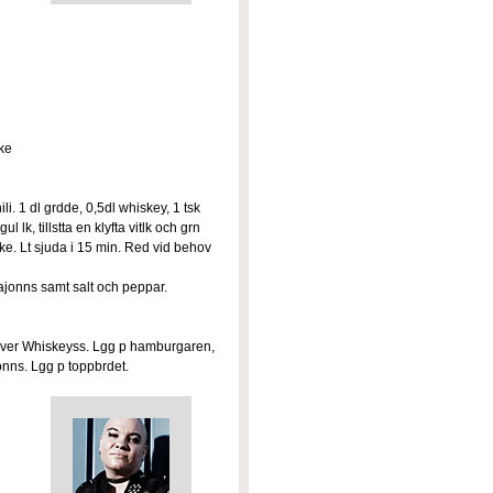
ke
ili. 1 dl grdde, 0,5dl whiskey, 1 tsk
 lk, tillstta en klyfta vitlk och grn
oke. Lt sjuda i 15 min. Red vid behov
majonns samt salt och peppar.
l ver Whiskeyss. Lgg p hamburgaren,
onns. Lgg p toppbrdet.