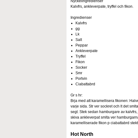
Nyckelingredienser
Kalvfrs, ankleverpate, tryffel och fikon.
Ingredienser
Kalvfrs
gg
Lk
Salt
Peppar
Ankleverpate
Tryffel
Fikon
Socker
Smr
Portvin
Ciabattabrd
Gr s hr:
Brja med att karamellisera fikonen: Halv
varje sida. Str ver sockret och lt det smlta 
segt. Stek sedan hamburgare av kalvfrs, g
skiva ankleverpat smlta ver hamburgarna. 
karamelliserade fikon p ciabattabrd stekt
Hot North