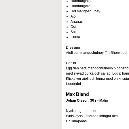
Hamburgerbrd
Hamburgare
Hot mangoshutney
Aioli
Ananas
Ost
Sallad
Gurka
Dressing
Aioli och mangochutney (frn Sherwood, 
Gr s hr:
Lgg den heta mangochutneyn p bottenbrde
med skivad gurka och sallad. Lgg p hamb
Klicka ver aioli och toppa med en krisp
toppbrdet.
Max Blend
Johan Olsson, 30 r - Malm
Nyckelingredienser
Whiskeyss, Friterade lkringar och
Chilimajonns.