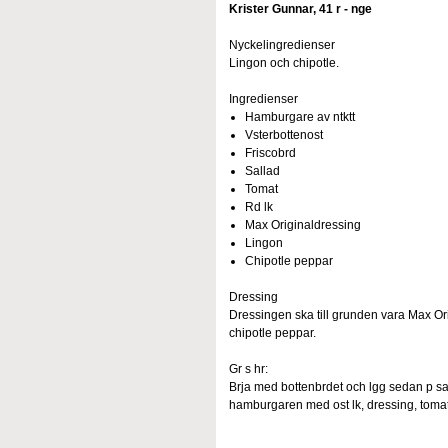
Krister Gunnar, 41 r - nge
Nyckelingredienser
Lingon och chipotle.
Ingredienser
Hamburgare av ntktt
Vsterbottenost
Friscobrd
Sallad
Tomat
Rd lk
Max Originaldressing
Lingon
Chipotle peppar
Dressing
Dressingen ska till grunden vara Max O
chipotle peppar.
Gr s hr:
Brja med bottenbrdet och lgg sedan p sa
hamburgaren med ost lk, dressing, tomat