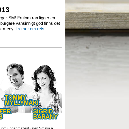
013
burger-SM! Frutom ran ligger en
n burgare vansinnigt god finns det
ax meny.
Ls mer om rets
3
r juryn under matfestivalen Smaka p