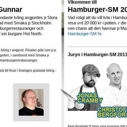
Vlkommen till
 Gunnar
Hamburger-SM 2
daste tvling avgjordes p Stora
Vad roligt att du vill tvla i Ham
and med Smaka p Stockholm.
resa vrd 20 000 kr i potten. r di
burgerrestauranger och
ven chans att den hamnar p M
 sin burgare Hot North.
Hamburger-SM hr.
vling r avgjord. Finalen gde rum p p
Juryn i Hamburger-SM 201
rdgrden, i samband med Smaka p
 Hamburgerrestauranger.
ck till final i Sveriges godaste tvling -
Fem finalister fr laga sina burgare inf