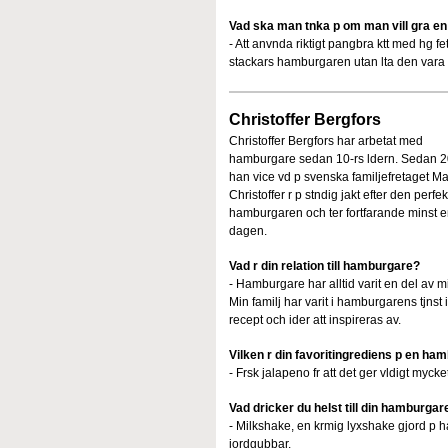
Vad ska man tnka p om man vill gra en
- Att anvnda riktigt pangbra ktt med hg f
stackars hamburgaren utan lta den vara s
Christoffer Bergfors
Christoffer Bergfors har arbetat med
hamburgare sedan 10-rs ldern. Sedan 2
han vice vd p svenska familjefretaget Ma
Christoffer r p stndig jakt efter den perfek
hamburgaren och ter fortfarande minst 
dagen.
Vad r din relation till hamburgare?
- Hamburgare har alltid varit en del av mitt
Min familj har varit i hamburgarens tjnst i
recept och ider att inspireras av.
Vilken r din favoritingrediens p en ha
- Frsk jalapeno fr att det ger vldigt myck
Vad dricker du helst till din hamburgar
- Milkshake, en krmig lyxshake gjord p 
jordgubbar.