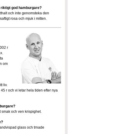
 riktigt god hamburgare?
etthalt och inte genomsteka den
aftigt rosa och mjuk i mitten.
002 r
x.
ta
en om
 liv.
 45 r och vi letar hela tiden efter nya
mburgare?
et smak och ven krispighet.
e?
handvispad glass och trnade