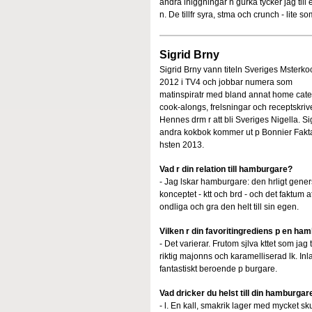
andra inlggningar n gurka tycker jag till e
n. De tillfr syra, stma och crunch - lite 
Sigrid Brny
Sigrid Brny vann titeln Sveriges Msterko
2012 i TV4 och jobbar numera som
matinspiratr med bland annat home cate
cook-alongs, frelsningar och receptskrive
Hennes drm r att bli Sveriges Nigella. Si
andra kokbok kommer ut p Bonnier Fakt
hsten 2013.
Vad r din relation till hamburgare?
- Jag lskar hamburgare: den hrligt gener
konceptet - ktt och brd - och det faktum at
ondliga och gra den helt till sin egen.
Vilken r din favoritingrediens p en ha
- Det varierar. Frutom sjlva kttet som jag t
riktig majonns och karamelliserad lk. In
fantastiskt beroende p burgare.
Vad dricker du helst till din hamburgar
- l. En kall, smakrik lager med mycket sk