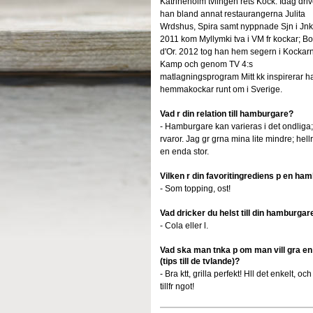
Katrineholm tvlingen rets Kock. Idag driv
han bland annat restaurangerna Julita
Wrdshus, Spira samt nyppnade Sjn i Jnk
2011 kom Myllymki tva i VM fr kockar; B
d'Or. 2012 tog han hem segern i Kockar
Kamp och genom TV 4:s
matlagningsprogram Mitt kk inspirerar h
hemmakockar runt om i Sverige.
Vad r din relation till hamburgare?
- Hamburgare kan varieras i det ondlig
rvaror. Jag gr grna mina lite mindre; hel
en enda stor.
Vilken r din favoritingrediens p en ha
- Som topping, ost!
Vad dricker du helst till din hamburgar
- Cola eller l.
Vad ska man tnka p om man vill gra en
(tips till de tvlande)?
- Bra ktt, grilla perfekt! Hll det enkelt, o
tillfr ngot!