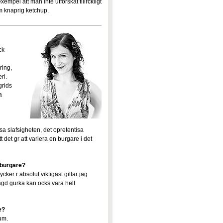
xempel att man inte utforskat tillrckligt
som knaprig ketchup.
ck
ring,
ri.
grids
a
sa slafsigheten, det opretentisa
t det gr att variera en burgare i det
mburgare?
ycker r absolut viktigast gillar jag
lagd gurka kan ocks vara helt
e?
um.