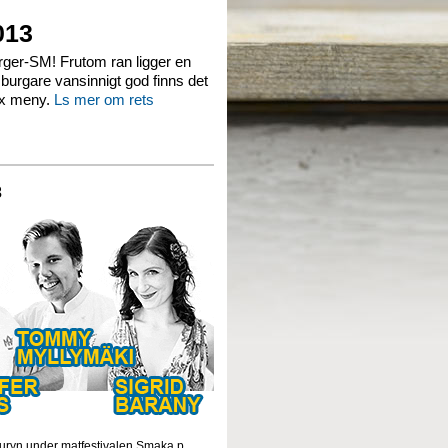
013
burger-SM! Frutom ran ligger en
n burgare vansinnigt god finns det
ax meny.
Ls mer om rets
3
r juryn under matfestivalen Smaka p