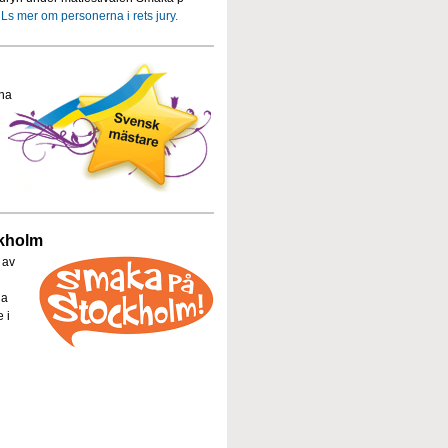
.
Ls mer om personerna i rets jury.
na
ckholm
 av
na
 i