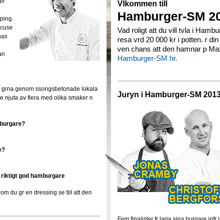
er
Vlkommen till
Hamburger-SM 2
ping.
ocuse
Vad roligt att du vill tvla i Ham
nas
resa vrd 20 000 kr i potten. r di
ven chans att den hamnar p M
an
Hamburger-SM hr.
a; grna genom ssongsbetonade lokala
Juryn i Hamburger-SM 201
lre njuta av flera med olika smaker n
mburgare?
e?
 riktigt god hamburgare
ch om du gr en dressing se till att den
Fem finalister fr laga sina burgare inf