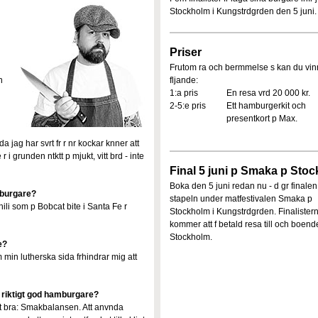
Stockholm i Kungstrdgrden den 5 juni
Priser
Frutom ra och bermmelse s kan du vin
n
fljande:
1:a pris
En resa vrd 20 000 kr.
2-5:e pris
Ett hamburgerkit och
presentkort p Max.
 jag har svrt fr r nr kockar knner att
 i grunden ntktt p mjukt, vitt brd - inte
Final 5 juni p Smaka p Sto
Boka den 5 juni redan nu - d gr finalen
mburgare?
stapeln under matfestivalen Smaka p
n chili som p Bobcat bite i Santa Fe r
Stockholm i Kungstrdgrden. Finalister
kommer att f betald resa till och boende
Stockholm.
e?
 min lutherska sida frhindrar mig att
 riktigt god hamburgare?
tigt bra: Smakbalansen. Att anvnda