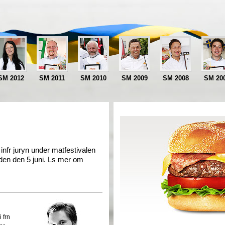
SM 2012
SM 2011
SM 2010
SM 2009
SM 2008
SM 20
 infr juryn under matfestivalen
en den 5 juni. Ls mer om
 frn